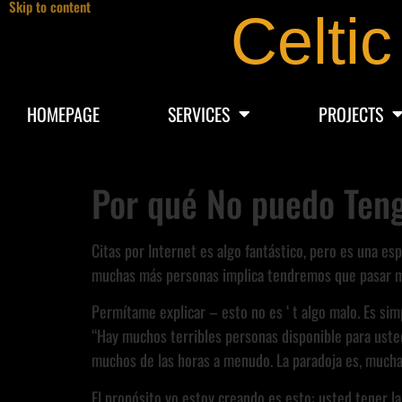
Skip to content
Celtic
HOMEPAGE
SERVICES
PROJECTS
Por qué No puedo Ten
Citas por Internet es algo fantástico, pero es una e
muchas más personas implica tendremos que pasar m
Permítame explicar – esto no es ‘ t algo malo. Es s
“Hay muchos terribles personas disponible para usted
muchos de las horas a menudo. La paradoja es, mucha
El propósito yo estoy creando es esto: usted tener 