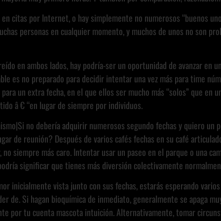
a en citas por Internet, o hay simplemente no numerosos “buenos unos
 muchas personas en cualquier momento, y muchos de unos no son prob
reído en ambos lados, hay podría-ser un oportunidad de avanzar en una
bable es no preparado para decidir intentar una vez más para time n
ara un extra fecha, en el que ellos ser mucho más “solos” que en una
ido â € “en lugar de siempre por individuos.
 mismo|Si no debería adquirir numerosos segundo fechas y quiero un 
ar de reunión? Después de varios cafés fechas en su café articulado 
, no siempre más caro. Intentar usar un paseo en el parque o una cam
podría significar que tienes más diversión colectivamente normalmen
or inicialmente vista junto con sus fechas, estarás esperando varios
der de. Si hagan bioquímica de inmediato, generalmente se apaga m
nte por tu cuenta mascota intuición. Alternativamente, tomar circuns