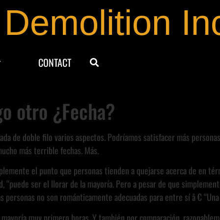
 Demolition In
CONTACT
go otro ¿Fecha?
spada de doble filo varios aspectos. Podríamos satisfacer más person
ucho más terrible fechas. Más.
implemente el punto que personas tienden a quejarse acerca de en té
, “puede ser el llorar de la mayoría. Pero a pesar de que simplement
s personas no son románticamente adecuadas para entre sí â € “Una p
la mayoría muy primero horas. Y también por comparación, razonable