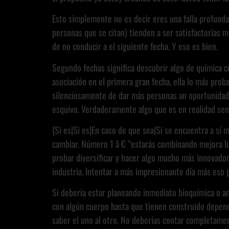
Esto simplemente no es decir eres una falla profund
personas que se citan) tienden a ser satisfactorias
de no conducir a el siguiente fecha. Y eso es bien.
Segundo fechas significa descubrir algo de química c
asociación en el primera gran fecha, ella lo más pro
silenciosamente de dar más personas an oportunidad p
esquivo. Verdaderamente algo que es en realidad sent
{Si es|Si es|En caso de que sea|Si se encuentra a sí
cambiar. Número 1 â € “estarás combinando mejora lug
probar diversificar y hacer algo mucho más innovador
industria. Intentar a más impresionante día más eso 
Si debería estar planeando inmediato bioquímica o am
con algún cuerpo hasta que tienen construido depen
saber el uno al otro. No deberías contar completame